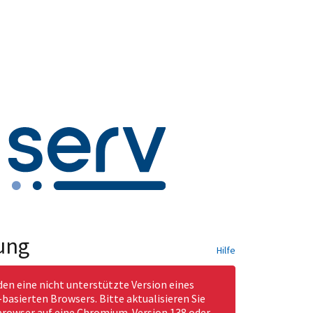
ung
Hilfe
den eine nicht unterstützte Version eines
asierten Browsers. Bitte aktualisieren Sie
rowser auf eine Chromium-Version 138 oder